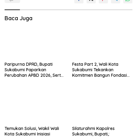
Baca Juga
Paripurna DPRD, Bupati
Festa Part 2, Wali Kota
Sukabumi Paparkan
Sukabumi Tekankan
Perubahan APBD 2026, Serta
Komitmen Bangun Fondasi
Perihal Penting Lainnnya.
UMKM dan Ekonomi Daerah.
Temukan Solusi, Wakil Wali
Silaturahmi Kapolres
Kota Sukabumi Inisiasi
Sukabumi, Bupati,: