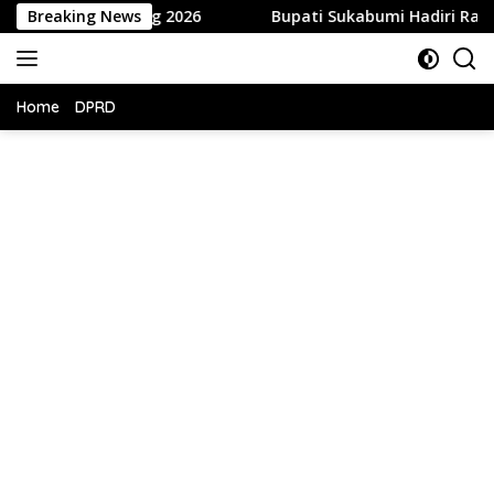
Langsung
 Sidang 2026
Breaking News
Bupati Sukabumi Hadiri Rapat Paripurna
ke
konten
Home
DPRD