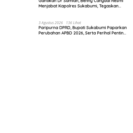
Gantikan Dr Samian, Benny Cahyadi Resmi
Menjabat Kapolres Sukabumi, Tegaskan
Komitmen Perkuat Layanan Publik.
3 Agustus 2026
136 Lihat
Paripurna DPRD, Bupati Sukabumi Paparkan
Perubahan APBD 2026, Serta Perihal Penting
Lainnnya.