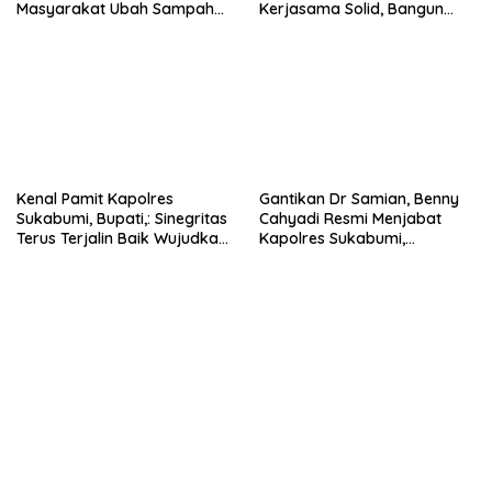
Masyarakat Ubah Sampah
Kerjasama Solid, Bangun
Jadi Peluang Ekonomi.
Sinergitas dan Potensi
Sukabumi.
Kenal Pamit Kapolres
Gantikan Dr Samian, Benny
Sukabumi, Bupati,: Sinegritas
Cahyadi Resmi Menjabat
Terus Terjalin Baik Wujudkan
Kapolres Sukabumi,
Sukabumi Mubarakah.
Tegaskan Komitmen Perkuat
Layanan Publik.