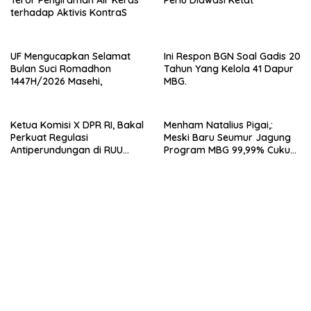
terhadap Aktivis KontraS
UF Mengucapkan Selamat
Ini Respon BGN Soal Gadis 20
Bulan Suci Romadhon
Tahun Yang Kelola 41 Dapur
1447H/2026 Masehi,
MBG.
Ketua Komisi X DPR RI, Bakal
Menham Natalius Pigai,:
Perkuat Regulasi
Meski Baru Seumur Jagung
Antiperundungan di RUU
Program MBG 99,99% Cukup
Sisdiknas, Beri Landasan
Baik.
Hukum Yang Jelas.