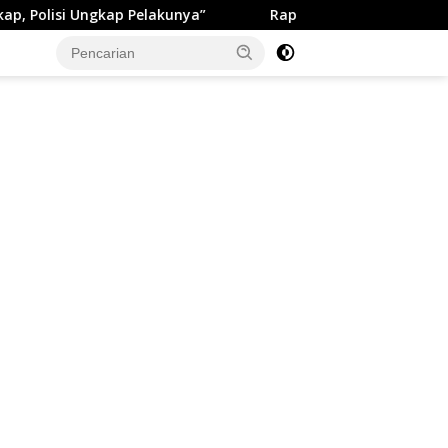
gkap Pelakunya”
Rapat Paripurna ke-13 DPRD Kabupate