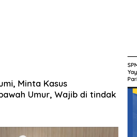
SPM
Yay
Par
mi, Minta Kasus
awah Umur, Wajib di tindak