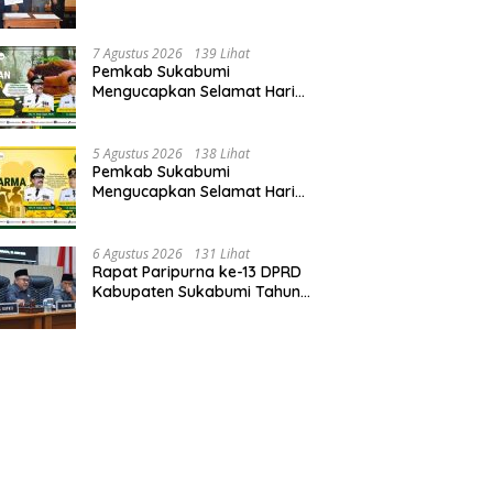
Perubahan APBD 2026, Serta
Perihal Penting Lainnnya.
7 Agustus 2026
139 Lihat
Pemkab Sukabumi
Mengucapkan Selamat Hari
Hutan Indonesia 07 Agustus
2026.
5 Agustus 2026
138 Lihat
Pemkab Sukabumi
Mengucapkan Selamat Hari
Dharma Wanita, 05 Agustus
2026.
6 Agustus 2026
131 Lihat
Rapat Paripurna ke-13 DPRD
Kabupaten Sukabumi Tahun
Sidang 2026.