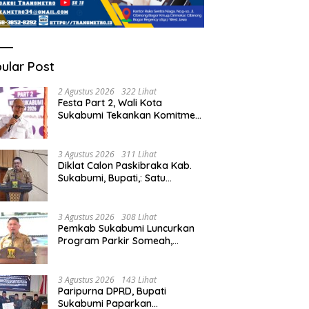
ular Post
2 Agustus 2026
322 Lihat
Festa Part 2, Wali Kota
Sukabumi Tekankan Komitmen
Bangun Fondasi UMKM dan
Ekonomi Daerah.
3 Agustus 2026
311 Lihat
Diklat Calon Paskibraka Kab.
Sukabumi, Bupati,: Satu
Kebanggan Besar dan Amanah
Yang Harus Dijaga.
3 Agustus 2026
308 Lihat
Pemkab Sukabumi Luncurkan
Program Parkir Someah,
Wabup Sukabumi,: Tingkatkan
Kualitas Pelayanan Kawasan
Wisata.
3 Agustus 2026
143 Lihat
Paripurna DPRD, Bupati
Sukabumi Paparkan