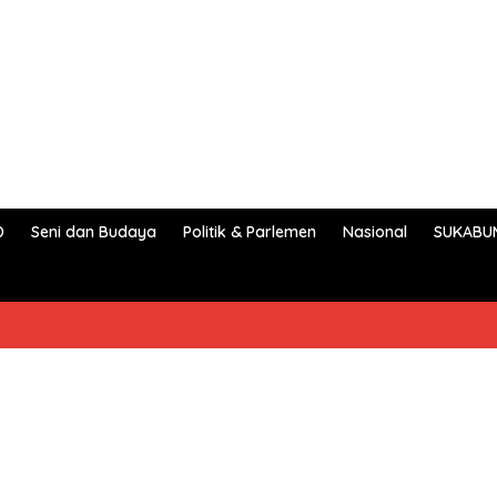
D
Seni dan Budaya
Politik & Parlemen
Nasional
SUKABU