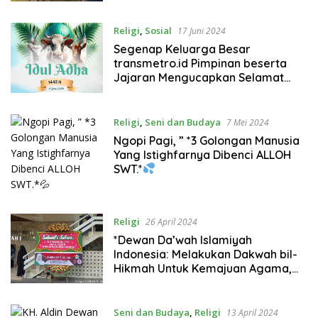
Berqurban*
Religi
,
Sosial
17 Juni 2024
Segenap Keluarga Besar
transmetro.id Pimpinan beserta
Jajaran Mengucapkan Selamat
Hari Raya Idhul Adha 1445 H 17 Juni
2024
Religi
,
Seni dan Budaya
7 Mei 2024
Ngopi Pagi, ” *3 Golongan Manusia
Yang Istighfarnya Dibenci ALLOH
SWT.*
Religi
26 April 2024
*Dewan Da’wah Islamiyah
Indonesia: Melakukan Dakwah bil-
Hikmah Untuk Kemajuan Agama,
Bangsa dan Negara*
Seni dan Budaya
,
Religi
13 April 2024