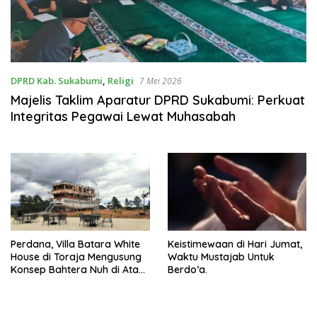
DPRD Kab. Sukabumi
,
Religi
7 Mei 2026
Majelis Taklim Aparatur DPRD Sukabumi: Perkuat
Integritas Pegawai Lewat Muhasabah
Perdana, Villa Batara White
Keistimewaan di Hari Jumat,
House di Toraja Mengusung
Waktu Mustajab Untuk
Konsep Bahtera Nuh di Atas
Berdo’a.
Bukit, Nuansa Religi Begitu
Terasa.