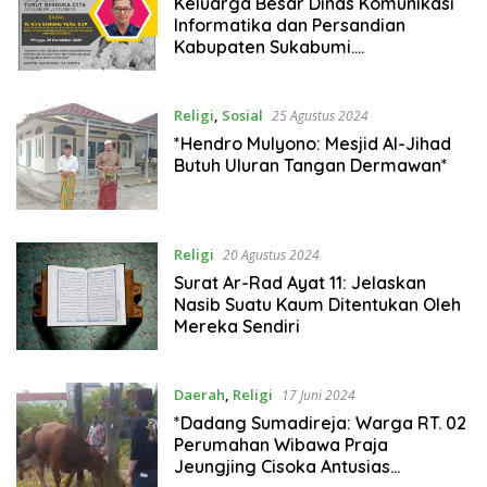
Keluarga Besar Dinas Komunikasi
Informatika dan Persandian
Kabupaten Sukabumi.
Mengucapkan Turut Berduka cita
Religi
,
Sosial
25 Agustus 2024
*Hendro Mulyono: Mesjid Al-Jihad
Butuh Uluran Tangan Dermawan*
Religi
20 Agustus 2024
Surat Ar-Rad Ayat 11: Jelaskan
Nasib Suatu Kaum Ditentukan Oleh
Mereka Sendiri
Daerah
,
Religi
17 Juni 2024
*Dadang Sumadireja: Warga RT. 02
Perumahan Wibawa Praja
Jeungjing Cisoka Antusias