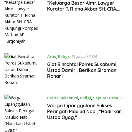
“Keluarga Besar Almr. Lawyer
Kurator T. Ridha Akbar SH. CRA.
Kunjungi Pompes Ma’had Al’-
Furqoniyah
Artis
,
Religi
31 Januari 2024
Giat Binrohtal Polres Sukabumi,
Ustad Damiri, Berikan Siraman
Rohani
Berita Sukabumi
,
Religi
,
Seputar Desa
22
Oktober 2023
Warga Cipanggulaan Sukses
Peringati Maulud Nabi, “Hadirkan
Ustad Oyag,”