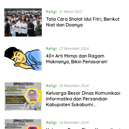
Religi
31 Maret 2025
Tata Cara Sholat Idul Fitri, Berikut
Niat dan Doanya
Religi
27 November 2024
40+ Arti Mimpi dan Ragam
Maknanya, Bikin Penasaran!
Religi
26 November 2024
Keluarga Besar Dinas Komunikasi
Informatika dan Persandian
Kabupaten Sukabumi.
Mengucapkan Turut Berduka cita
atas berpulangnya Bapak : Yudi
Mulyadi S. K. M. H., M. M.
Religi
24 November 2024